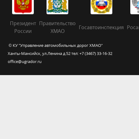
Президент
Правительство
Госавтоинспекция
Роса
России
ХМАО
© КУ "Управление автомобильных дорог ХМАО"
Ханты-Мансийск, ул.Ленина д.52 тел: +7 (3467) 33-16-32
office@ugrador.ru