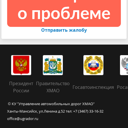
Отправить жалобу
Президент
Правительство
Госавтоинспекция
Роса
России
ХМАО
© КУ "Управление автомобильных дорог ХМАО"
Ханты-Мансийск, ул.Ленина д.52 тел: +7 (3467) 33-16-32
office@ugrador.ru