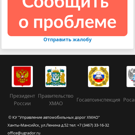
Отправить жалобу
Президент
Правительство
Госавтоинспекция
Роса
России
ХМАО
© КУ "Управление автомобильных дорог ХМАО"
Ханты-Мансийск, ул.Ленина д.52 тел: +7 (3467) 33-16-32
office@ugrador.ru