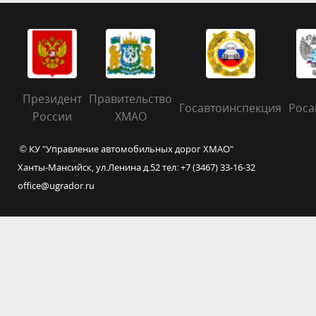
Президент
Правительство
Госавтоинспекция
Роса
России
ХМАО
© КУ "Управление автомобильных дорог ХМАО"
Ханты-Мансийск, ул.Ленина д.52 тел: +7 (3467) 33-16-32
office@ugrador.ru