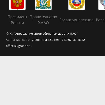
Президент
Правительство
Госавтоинспекция
Роса
России
ХМАО
© КУ "Управление автомобильных дорог ХМАО"
Ханты-Мансийск, ул.Ленина д.52 тел: +7 (3467) 33-16-32
office@ugrador.ru