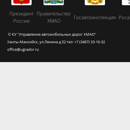
Президент
Правительство
Госавтоинспекция
Роса
России
ХМАО
© КУ "Управление автомобильных дорог ХМАО"
Ханты-Мансийск, ул.Ленина д.52 тел: +7 (3467) 33-16-32
office@ugrador.ru