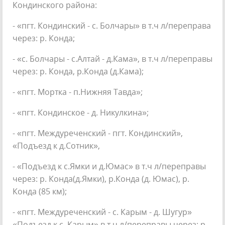
Кондинского района:
- «пгт. Кондинский - с. Болчары» в т.ч л/переправа
через: р. Конда;
- «с. Болчары - с.Алтай - д.Кама», в т.ч л/переправы
через: р. Конда, р.Конда (д.Кама);
- «пгт. Мортка - п.Нижняя Тавда»;
- «пгт. Кондинское - д. Никулкина»;
- «пгт. Междуреченский - пгт. Кондинский»,
«Подъезд к д.Сотник»,
- «Подъезд к с.Ямки и д.Юмас» в т.ч л/переправы
через: р. Конда(д.Ямки), р.Конда (д. Юмас), р.
Конда (85 км);
- «пгт. Междуреченский - с. Карым - д. Шугур»
«Подъезд к с. Карым» в т.ч л/переправы через: р.