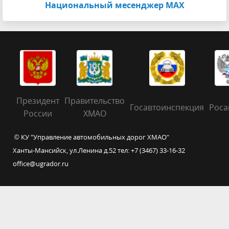
Национальный месенджер МАХ
Президент
Правительство
Госавтоинспекция
Роса
России
ХМАО
© КУ "Управление автомобильных дорог ХМАО"
Ханты-Мансийск, ул.Ленина д.52 тел: +7 (3467) 33-16-32
office@ugrador.ru