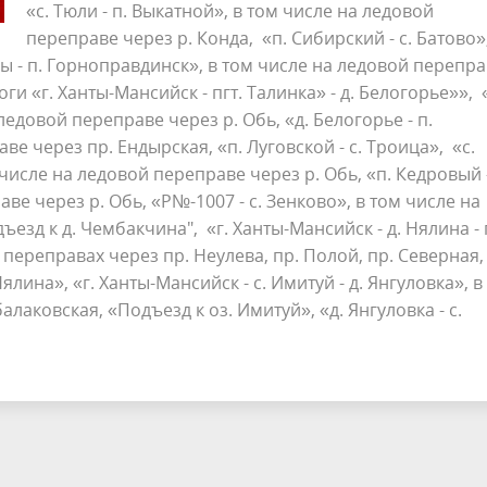
«с. Тюли - п. Выкатной», в том числе на ледовой
переправе через р. Конда, «п. Сибирский - с. Батово»,
лы - п. Горноправдинск», в том числе на ледовой перепр
и «г. Ханты-Мансийск - пгт. Талинка» - д. Белогорье»», 
ледовой переправе через р. Обь, «д. Белогорье - п.
ве через пр. Ендырская, «п. Луговской - с. Троица», «с.
 числе на ледовой переправе через р. Обь, «п. Кедровый -
е через р. Обь, «Р№-1007 - с. Зенково», в том числе на
езд к д. Чембакчина", «г. Ханты-Мансийск - д. Нялина - 
 переправах через пр. Неулева, пр. Полой, пр. Северная, 
ялина», «г. Ханты-Мансийск - с. Имитуй - д. Янгуловка», в
лаковская, «Подъезд к оз. Имитуй», «д. Янгуловка - с.