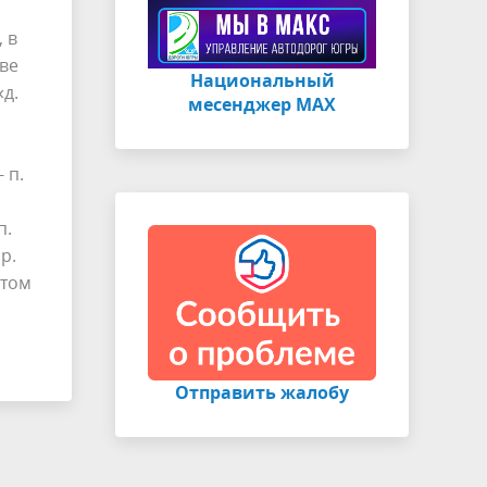
 в
аве
Национальный
«д.
месенджер МАХ
 п.
п.
р.
 том
Отправить жалобу