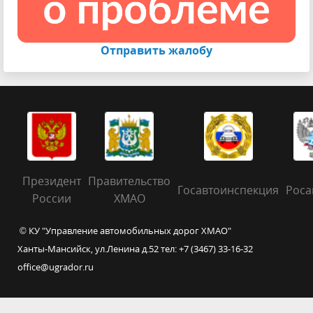
Отправить жалобу
Президент
Правительство
Госавтоинспекция
Роса
России
ХМАО
© КУ "Управление автомобильных дорог ХМАО"
Ханты-Мансийск, ул.Ленина д.52 тел: +7 (3467) 33-16-32
office@ugrador.ru