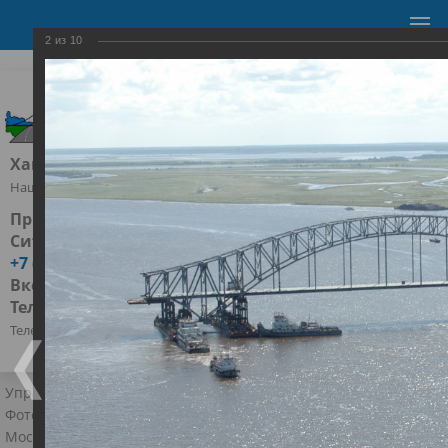
2
из
10
УПРАВЛЕНИЕ АВТОМОБИЛЬНЫХ ДОРОГ
Ханты-Мансийск, ул.Ленина д.52
Наш адрес
Приёмная:
+7 (3467) 96-02-68
office@ugrador.ru
Ситуационно-диспетчерский центр:
+7 (3467) 96-00-00
Вконтакте:
https://vk.com/upravlenie_dorog86
Телеграм:
https://t.me/ugraroads
Телефоны и соцсети
Управление автомобильных дорог
›
Об управлении
›
Фотогалерея
›
Фотогалерея
›
Мост через Иртыш. Ханты-Мансийск