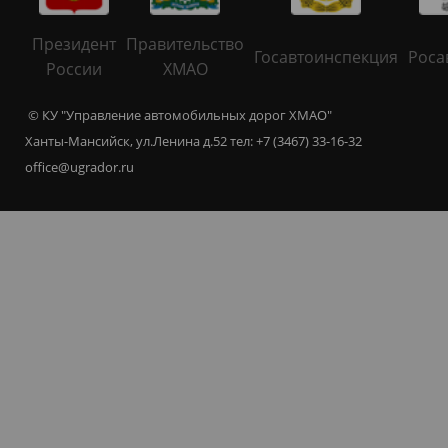
Президент
Правительство
Госавтоинспекция
Роса
России
ХМАО
© КУ "Управление автомобильных дорог ХМАО"
Ханты-Мансийск, ул.Ленина д.52 тел: +7 (3467) 33-16-32
office@ugrador.ru