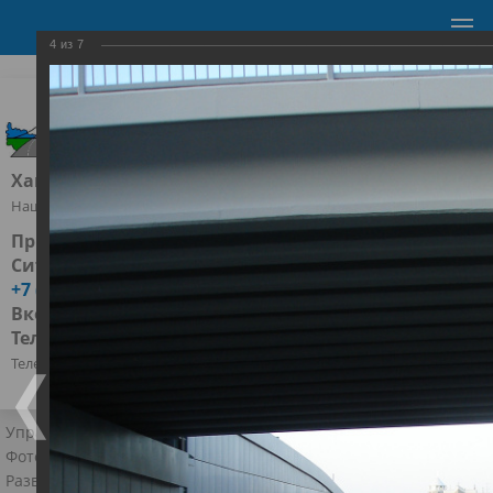
4
из
7
УПРАВЛЕНИЕ АВТОМОБИЛЬНЫХ ДОРОГ
Ханты-Мансийск, ул.Ленина д.52
Наш адрес
Приёмная:
+7 (3467) 96-02-68
office@ugrador.ru
Ситуационно-диспетчерский центр:
+7 (3467) 96-00-00
Вконтакте:
https://vk.com/upravlenie_dorog86
Телеграм:
https://t.me/ugraroads
Телефоны и соцсети
Управление автомобильных дорог
›
Об управлении
›
Фотогалерея
›
Фотогалерея
›
Развязка на пересечении улиц Гагарина-Чехова в Ханты-