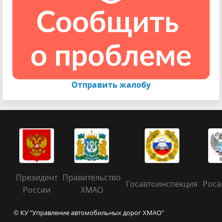
Отправить жалобу
Президент
Правительство
Госавтоинспекция
Роса
России
ХМАО
© КУ "Управление автомобильных дорог ХМАО"