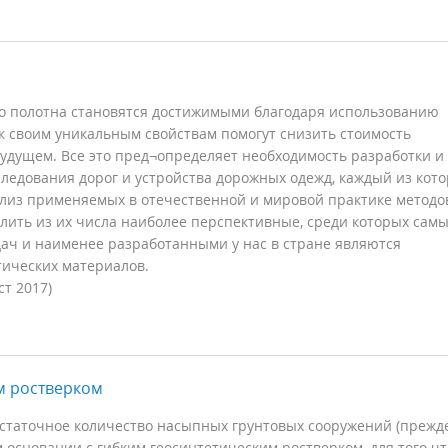
о полотна становятся достижимыми благодаря использованию
к своим уникальным свойствам помогут снизить стоимость
удущем. Все это пред¬определяет необходимость разработки и
ледования дорог и устройства дорожных одежд, каждый из кот
ализ применяемых в отечественной и мировой практике методо
ить из их числа наиболее перспективные, среди которых сам
ч и наименее разработанными у нас в стране являются
ических материалов.
т 2017)
м ростверком
остаточное количество насыпных грунтовых сооружений (прежд
м основании с гибким геосинтетическим ростверком, для того ч