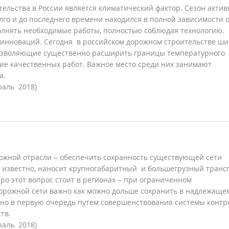
ельства в России является климатический фактор. Сезон акти
лго и до последнего времени находился в полной зависимости 
полнять необходимые работы, полностью соблюдая технологию.
инноваций. Сегодня в российском дорожном строительстве ши
озволяющие существенно расширить границы температурного
ие качественных работ. Важное место среди них занимают
а.
раль 2018)
рожной отрасли – обеспечить сохранность существующей сети
к известно, наносит крупногабаритный и большегрузный транс
о этот вопрос стоит в регионах – при ограниченном
орожной сети важно как можно дольше сохранить в надлежаще
ожно в первую очередь путем совершенствования системы контр
ств.
раль 2018)