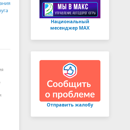
ания
руга
Национальный
месенджер МАХ
ия
е
и
Отправить жалобу